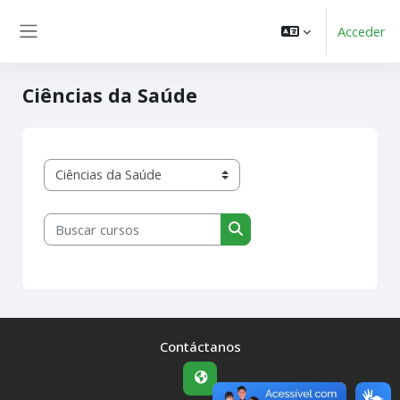
Salta al contenido principal
Acceder
Panel lateral
Ciências da Saúde
Categorías
Buscar cursos
Buscar cursos
Contáctanos