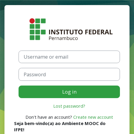
Skip to main content
Log in to Port
Skip to create new account
Username or email
Password
Log in
Lost password?
Don't have an account?
Create new account
Seja bem-vindo(a) ao Ambiente MOOC do
IFPE!